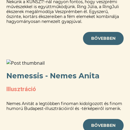
Nekünk a KUNSZT!-nál nagyon fontos, hogy veszprémi
művészekkel is együttműködjünk. Ring Júlia, a RingJuli
ékszerek megálmodója Veszprémben él. Egyszerű,
őszinte, kortárs ékszereiben a fém elemeket kombinálja
hagyományosan nemezelt gyapjúval.
BŐVEBBEN
Nemessis - Nemes Anita
Illusztráció
Nemes Anitát a legtöbben finoman kidolgozott és finom
humorú Budapest-illusztrációiról és -térképeiről ismerik.
BŐVEBBEN