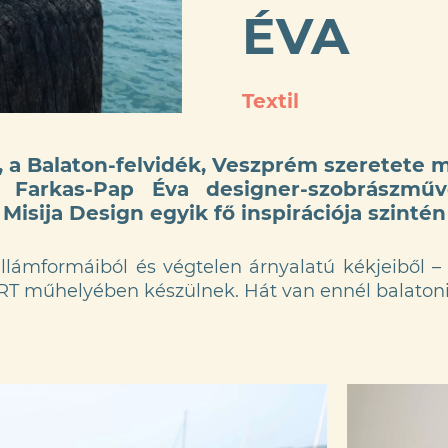
ÉVA
Textil
 a Balaton-felvidék, Veszprém szeretete m
Farkas-Pap Éva designer-szobrászműv
Misija Design egyik fő inspirációja szintén
 hullámformáiból és végtelen árnyalatú kékjeiből
ART műhelyében készülnek. Hát van ennél balaton