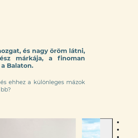
ozgat, és nagy öröm látni,
ész márkája, a finoman
 a Balaton.
 – és ehhez a különleges mázok
ibb?