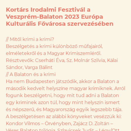
Kortárs Irodalmi Fesztivál a
Veszprém-Balaton 2023 Európa
Kulturális Fővárosa szervezésében
// Mitől krimi a krimi?
Beszélgetés a krimi különböző műfajairól,
elméletekről és a Magyar Krimiszemléről.
Résztvevők: Cserháti Éva, Sz. Molnár Szilvia, Kálai
Sándor, Varga Bálint
// A Balaton és a krimi
Ha nem Budapesten játszódik, akkor a Balaton a
második kedvelt helyszíne magyar krimiknek. Arról
fogunk beszélgetni, hogy mit tud adni a Balaton
egy kriminek azon túl, hogy mint helyszín ismert
és népszerű, és Magyarország egyik legszebb tája.
A beszélgetésen az alábbi könyveket vesézzük ki:
Kondor Vilmos – Örvényben, Zajácz D. Zoltán –
Véres Balaton trilógia, Szlavicsek Judit – Légy/Ott