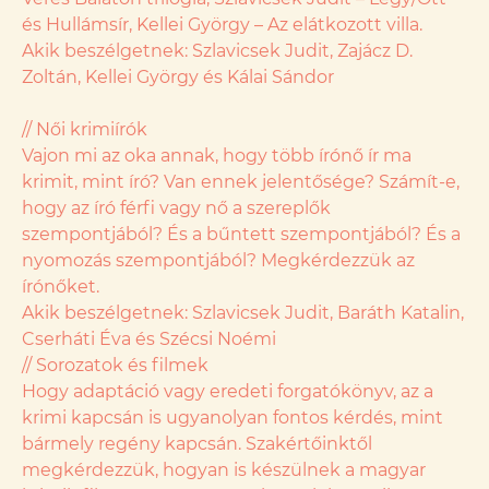
és Hullámsír, Kellei György – Az elátkozott villa.
Akik beszélgetnek: Szlavicsek Judit, Zajácz D.
Zoltán, Kellei György és Kálai Sándor
// Női krimiírók
Vajon mi az oka annak, hogy több írónő ír ma
krimit, mint író? Van ennek jelentősége? Számít-e,
hogy az író férfi vagy nő a szereplők
szempontjából? És a bűntett szempontjából? És a
nyomozás szempontjából? Megkérdezzük az
írónőket.
Akik beszélgetnek: Szlavicsek Judit, Baráth Katalin,
Cserháti Éva és Szécsi Noémi
// Sorozatok és filmek
Hogy adaptáció vagy eredeti forgatókönyv, az a
krimi kapcsán is ugyanolyan fontos kérdés, mint
bármely regény kapcsán. Szakértőinktől
megkérdezzük, hogyan is készülnek a magyar