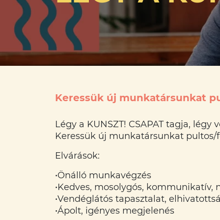
Keressük új munkatársunkat pul
Légy a KUNSZT! CSAPAT tagja, légy
Keressük új munkatársunkat pultos/fe
Elvárások:
•Önálló munkavégzés
•Kedves, mosolygós, kommunikatív, n
•Vendéglátós tapasztalat, elhivatotts
•Ápolt, igényes megjelenés