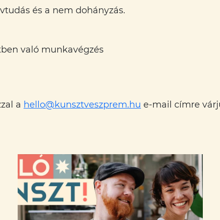
elvtudás és a nem dohányzás.
etben való munkavégzés
zzal a
hello@kunsztveszprem.hu
e-mail címre vár