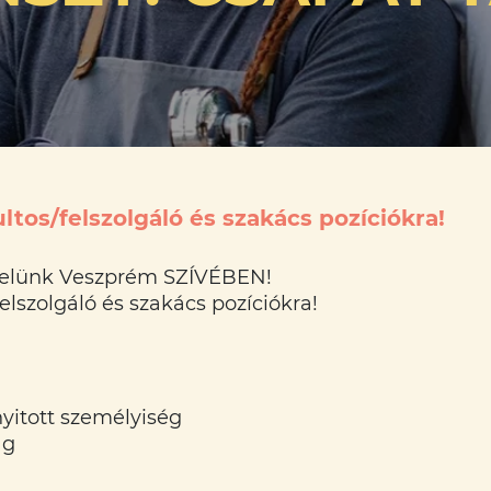
tos/felszolgáló és szakács pozíciókra!
 velünk Veszprém SZÍVÉBEN!
lszolgáló és szakács pozíciókra!
yitott személyiség
ág