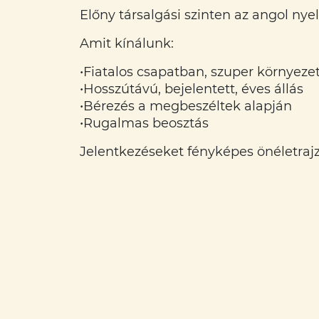
Előny társalgási szinten az angol ny
Amit kínálunk:
•Fiatalos csapatban, szuper környez
•Hosszútávú, bejelentett, éves állás
•Bérezés a megbeszéltek alapján
•Rugalmas beosztás
Jelentkezéseket fényképes önéletraj