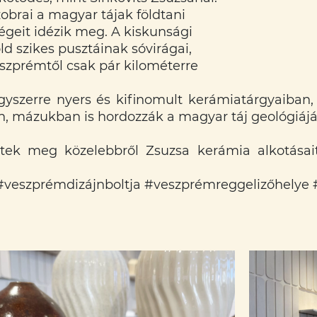
brai a magyar tájak földtani
ségeit idézik meg. A kiskunsági
d szikes pusztáinak sóvirágai,
eszprémtől csak pár kilométerre
yszerre nyers és kifinomult kerámiatárgyaiban
 mázukban is hordozzák a magyar táj geológiájá
jétek meg közelebbről Zsuzsa kerámia alkotásai
#veszprémdizájnboltja
#veszprémreggelizőhelye