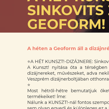
SINKOVITS
GEOFORM!
A héten a Geoform áll a dizájn
⭐️
A HÉT KUNSZT!-DIZÁJNERE: Sinkovit
A Kunszt! nyitása óta a térségben
dizájnereket, művészeket, adva nek
Veszprém dizájnerboltjában otthonra 
⭐️
Most hétről-hétre bemutatjuk őke
termékeiket! Íme:
Nálunk a KUNSZT!-nál fontos szempont
sem olyan egyedi és különleges ez a 