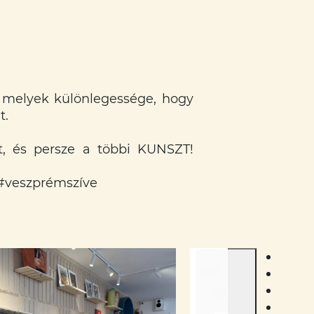
, melyek különlegessége, hogy
t.
t, és persze a többi KUNSZT!
#veszprémszíve