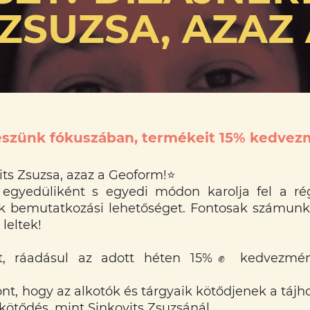
 ZSUZSA, AZAZ
részünk fókuszában, termékeit 15% kedvez
s Zsuzsa, azaz a Geoform!
⭐️
 egyedüliként s egyedi módon karolja fel a ré
ik bemutatkozási lehetőséget. Fontosak számunk
leltek!
t, ráadásul az adott héten 15%
✊
kedvezménn
, hogy az alkotók és tárgyaik kötődjenek a tájhoz
kötődés, mint Sinkovits Zsuzsánál.