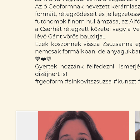
Az ő Geoformnak nevezett kerámiaszo
formáit, rétegződéseit és jellegzetes
futóhomok finom hullámzása, az Alföl
a Cserhát rétegzett kőzetei vagy a V
lévő Gánt vörös bauxitja…
Ezek köszönnek vissza Zsuzsanna eg
nemcsak formáikban, de anyagukban,
💙
❤️
💛
Gyertek hozzánk felfedezni, ismer
dizájnert is!
#geoform
#sinkovitszsuzsa
#kunszt