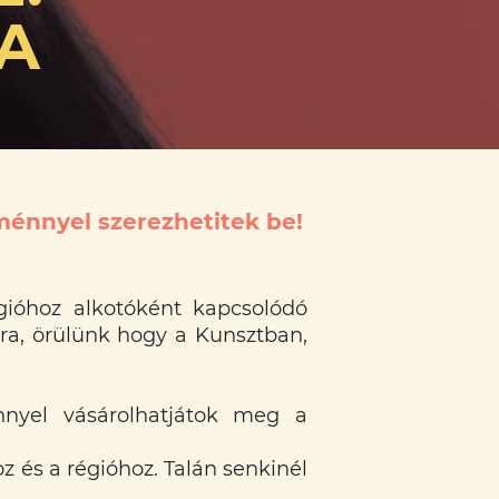
 A
ménnyel szerezhetitek be!
gióhoz alkotóként kapcsolódó
ra, örülünk hogy a Kunsztban,
yel vásárolhatjátok meg a
 és a régióhoz. Talán senkinél