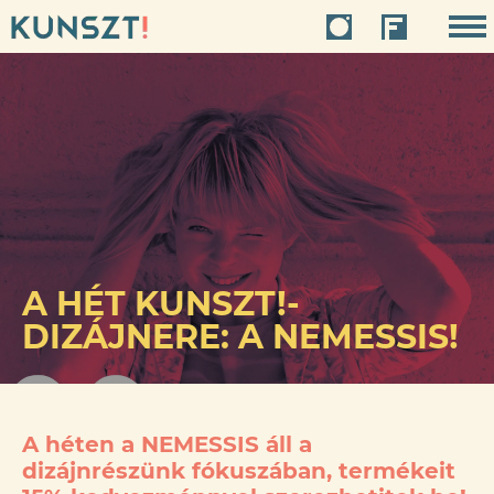
A HÉT KUNSZT!-
DIZÁJNERE: A NEMESSIS!
A héten a NEMESSIS áll a
dizájnrészünk fókuszában, termékeit