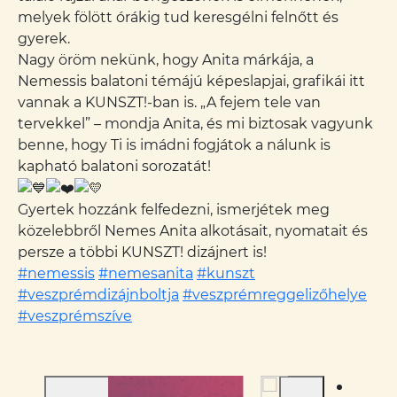
melyek fölött órákig tud keresgélni felnőtt és
gyerek.
Nagy öröm nekünk, hogy Anita márkája, a
Nemessis balatoni témájú képeslapjai, grafikái itt
vannak a KUNSZT!-ban is. „A fejem tele van
tervekkel” – mondja Anita, és mi biztosak vagyunk
benne, hogy Ti is imádni fogjátok a nálunk is
kapható balatoni sorozatát!
Gyertek hozzánk felfedezni, ismerjétek meg
közelebbről Nemes Anita alkotásait, nyomatait és
persze a többi KUNSZT! dizájnert is!
#nemessis
#nemesanita
#kunszt
#veszprémdizájnboltja
#veszprémreggelizőhelye
#veszprémszíve