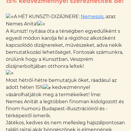
15% kedvezménnyel szerezhetitek be!
A HÉT KUNSZT!-DIZÁJNERE:
Nemessis
, azaz
Nemes Anita!
A Kunszt! nyitása óta a térségben egyedüliként s
egyedi módon karolja fel a régióhoz alkotóként
kapcsolódó dizájnereket, művészeket, adva nekik
bemutatkozási lehetőséget. Fontosak számunkra,
örülünk hogy a Kunsztban, Veszprém
dizájnerboltjában otthonra leltek!
Most hétről-hétre bemutatjuk őket, ráadásul az
adott héten 15%
kedvezménnyel
vásárolhatjátok meg a termékeiket! Íme:
Nemes Anitát a legtöbben finoman kidolgozott és
finom humorú Budapest-illusztrációiról és -
térképeiről ismerik.
Játékos, kedves és nem mellesleg hajszálpontosan
találó rajzai akár böngészőnek is elmennének,